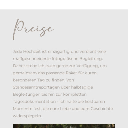
Preise
Jede Hochzeit ist einzigartig und verdient eine
maßgeschneiderte fotografische Begleitung.
Daher stehe ich euch gerne zur Verfügung, um
gemeinsam das passende Paket für euren
besonderen Tag zu finden. Von
Standesamtreportagen über halbtägige
Begleitungen bis hin zur kompletten
Tagesdokumentation - ich halte die kostbaren
Momente fest, die eure Liebe und eure Geschichte
widerspiegeln.