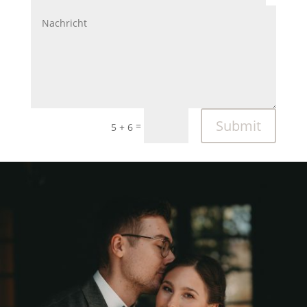
Submit
=
5 + 6